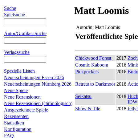
Matt Loomis
Suche
Spielsuche
Autor/in:
Matt Loomis
Autor/Grafiker-Suche
Veröffentlichte Spie
Verlagssuche
Chickwood Forest
2017
Zoch
Cosmic Kaboom
2016
Mini
Spezielle Listen
Pickpockets
2016
Butt
Neuerscheinungen Essen 2026
Neuerscheinungen Nürnberg 2026
Retreat to Darkmoor
2016
Acti
Neue Spiele
Seikatsu
2018
Huch
Neue Rezensionen
IDW
Neue Rezensionen (chronologisch)
Show & Tile
2018
Jell
Ausgezeichnete Spiele
Rezensenten
Statistiken
Konfiguration
FAQ