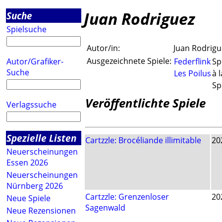
Juan Rodriguez
Suche
Spielsuche
Autor/in:
Juan Rodrigu
Ausgezeichnete Spiele:
Autor/Grafiker-
Federflink
Sp
Suche
Les Poilus
à 
Sp
Veröffentlichte Spiele
Verlagssuche
Spezielle Listen
Cartzzle: Brocéliande illimitable
20
Neuerscheinungen
Essen 2026
Neuerscheinungen
Nürnberg 2026
Cartzzle: Grenzenloser
20
Neue Spiele
Sagenwald
Neue Rezensionen