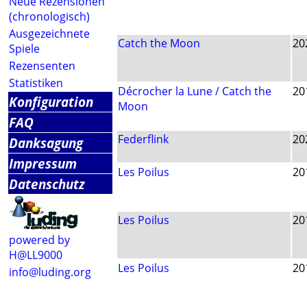
Neue Rezensionen
(chronologisch)
Ausgezeichnete
Catch the Moon
20
Spiele
Rezensenten
Statistiken
Décrocher la Lune / Catch the
20
Konfiguration
Moon
FAQ
Federflink
20
Danksagung
Impressum
Les Poilus
20
Datenschutz
Les Poilus
20
powered by
H@LL9000
Les Poilus
20
info@luding.org