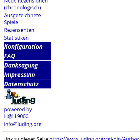
Neue Rezensionen
(chronologisch)
Ausgezeichnete
Spiele
Rezensenten
Statistiken
Konfiguration
FAQ
Danksagung
Impressum
Datenschutz
powered by
H@LL9000
info@luding.org
Link zu dieser Seite
https://www.luding.org/cgi-bin/Autho