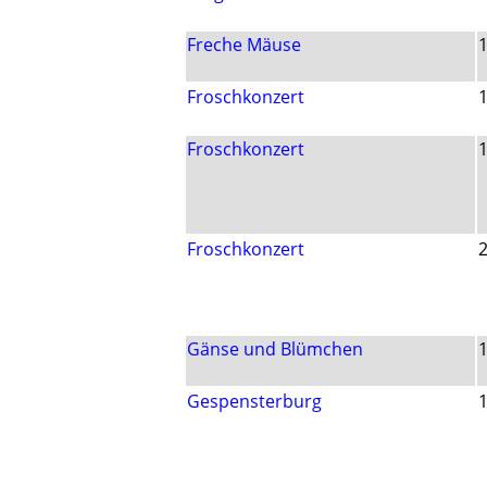
Freche Mäuse
Froschkonzert
Froschkonzert
Froschkonzert
Gänse und Blümchen
Gespensterburg