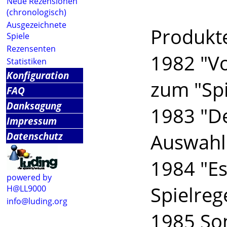
Neue Rezensionen
Freie
(chronologisch)
Ausgezeichnete
Produkte
Spiele
Rezensenten
1982 "Vo
Statistiken
Konfiguration
zum "Spi
FAQ
Danksagung
1983 "De
Impressum
Auswahll
Datenschutz
1984 "Es
powered by
Spielreg
H@LL9000
info@luding.org
1985 Son