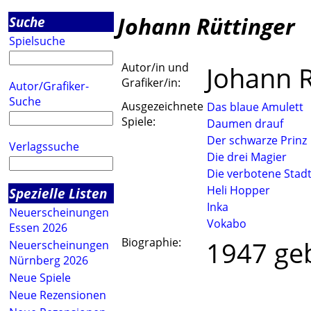
Johann Rüttinger
Suche
Spielsuche
Autor/in und
Johann R
Grafiker/in:
Autor/Grafiker-
Suche
Ausgezeichnete
Das blaue Amulett
Spiele:
Daumen drauf
Der schwarze Prinz
Verlagssuche
Die drei Magier
Die verbotene Stad
Heli Hopper
Spezielle Listen
Inka
Neuerscheinungen
Vokabo
Essen 2026
Biographie:
1947 ge
Neuerscheinungen
Nürnberg 2026
Neue Spiele
Ausbi
Neue Rezensionen