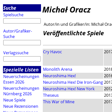
Michał Oracz
Suche
Spielsuche
Autor/in und Grafiker/in:
Michał Ora
Autor/Grafiker-
Veröffentlichte Spiele
Suche
Cry Havoc
201
Verlagssuche
Spezielle Listen
Monolith Arena
201
Neuroshima Hex!
201
Neuerscheinungen
Essen 2026
Neuroshima Hex! Die Iron-Gang
201
Neuerscheinungen
Neuroshima Hex! New York
201
Nürnberg 2026
Theseus
201
Neue Spiele
This War of Mine
201
Neue Rezensionen