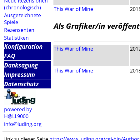
Neue Rezensionen
(chronologisch)
This War of Mine
201
Ausgezeichnete
Spiele
Als Grafiker/in veröffent
Rezensenten
Statistiken
Konfiguration
This War of Mine
201
FAQ
Danksagung
This War of Mine
201
Impressum
Datenschutz
powered by
H@LL9000
info@luding.org
Link zu dieser Seite
https://www.luding.org/cgi-bin/Autho