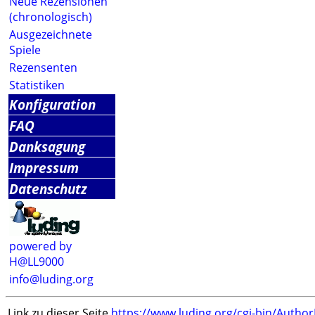
Neue Rezensionen
(chronologisch)
Ausgezeichnete
Spiele
Rezensenten
Statistiken
Konfiguration
FAQ
Danksagung
Impressum
Datenschutz
powered by
H@LL9000
info@luding.org
Link zu dieser Seite
https://www.luding.org/cgi-bin/Autho