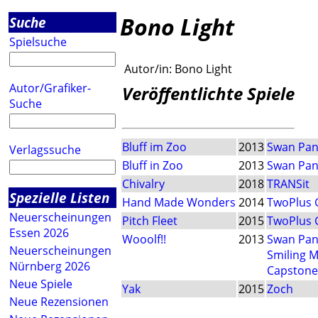
Bono Light
Suche
Spielsuche
Autor/in:
Bono Light
Autor/Grafiker-
Veröffentlichte Spiele
Suche
Bluff im Zoo
2013
Swan Pan
Verlagssuche
Bluff in Zoo
2013
Swan Pan
Chivalry
2018
TRANSit
Spezielle Listen
Hand Made Wonders
2014
TwoPlus
Neuerscheinungen
Pitch Fleet
2015
TwoPlus
Essen 2026
Wooolf!!
2013
Swan Pan
Neuerscheinungen
Smiling 
Nürnberg 2026
Capston
Neue Spiele
Yak
2015
Zoch
Neue Rezensionen