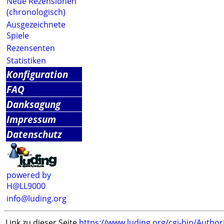
Neue Rezensionen
(chronologisch)
Ausgezeichnete
Spiele
Rezensenten
Statistiken
Konfiguration
FAQ
Danksagung
Impressum
Datenschutz
powered by
H@LL9000
info@luding.org
Link zu dieser Seite
https://www.luding.org/cgi-bin/Autho