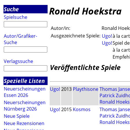
Ronald Hoekstra
Suche
Spielsuche
Autor/in:
Ronald Hoek
Ausgezeichnete Spiele:
Autor/Grafiker-
Ugo!
à la car
Suche
Ugo!
Spiel de
à la car
Empfehlu
Verlagssuche
Veröffentlichte Spiele
Spezielle Listen
Neuerscheinungen
Ugo!
2013
Playthisone
Thomas Jans
Essen 2026
Patrick Zuidh
Ronald Hoeks
Neuerscheinungen
Nürnberg 2026
Ugo!
2015
Kosmos
Thomas Jans
Patrick Zuidh
Neue Spiele
Ronald Hoeks
Neue Rezensionen