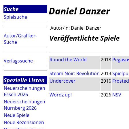
Daniel Danzer
Suche
Spielsuche
Autor/in:
Daniel Danzer
Autor/Grafiker-
Veröffentlichte Spiele
Suche
Round the World
2018
Pegasus
Verlagssuche
Steam Noir: Revolution
2013
Spielpu
Spezielle Listen
Undercover
2016
Froste
Neuerscheinungen
Essen 2026
Wordz up!
2026
NSV
Neuerscheinungen
Nürnberg 2026
Neue Spiele
Neue Rezensionen