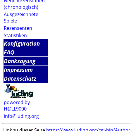
Neue Rezensionen
(chronologisch)
Ausgezeichnete
Spiele
Rezensenten
Statistiken
Konfiguration
FAQ
Danksagung
Impressum
Datenschutz
powered by
H@LL9000
info@luding.org
Link zu dieser Seite
https://www.luding.org/cgi-bin/Autho