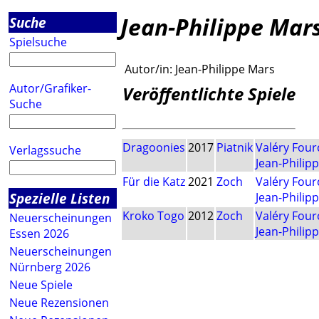
Jean-Philippe Mar
Suche
Spielsuche
Autor/in:
Jean-Philippe Mars
Autor/Grafiker-
Veröffentlichte Spiele
Suche
Dragoonies
2017
Piatnik
Valéry Fou
Verlagssuche
Jean-Philip
Für die Katz
2021
Zoch
Valéry Fou
Spezielle Listen
Jean-Philip
Kroko Togo
2012
Zoch
Valéry Fou
Neuerscheinungen
Jean-Philip
Essen 2026
Neuerscheinungen
Nürnberg 2026
Neue Spiele
Neue Rezensionen