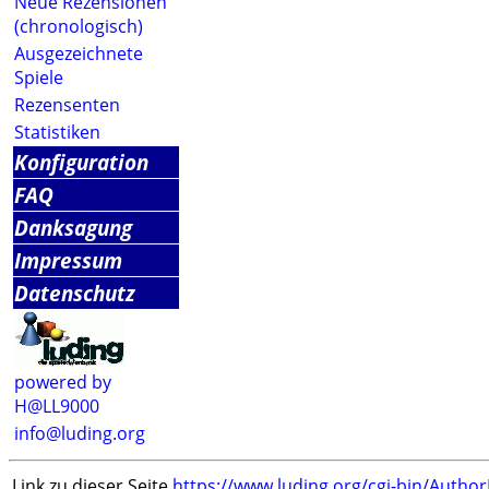
Neue Rezensionen
(chronologisch)
Ausgezeichnete
Spiele
Rezensenten
Statistiken
Konfiguration
FAQ
Danksagung
Impressum
Datenschutz
powered by
H@LL9000
info@luding.org
Link zu dieser Seite
https://www.luding.org/cgi-bin/Autho