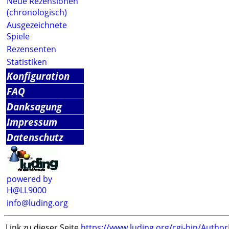
Neue Rezensionen
(chronologisch)
Ausgezeichnete
Spiele
Rezensenten
Statistiken
Konfiguration
FAQ
Danksagung
Impressum
Datenschutz
powered by
H@LL9000
info@luding.org
Link zu dieser Seite
https://www.luding.org/cgi-bin/Autho