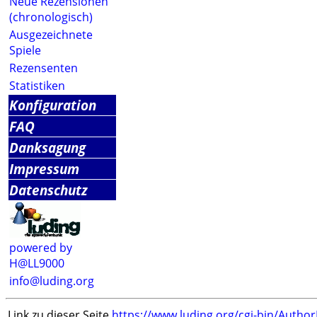
Neue Rezensionen
(chronologisch)
Ausgezeichnete
Spiele
Rezensenten
Statistiken
Konfiguration
FAQ
Danksagung
Impressum
Datenschutz
powered by
H@LL9000
info@luding.org
Link zu dieser Seite
https://www.luding.org/cgi-bin/Autho