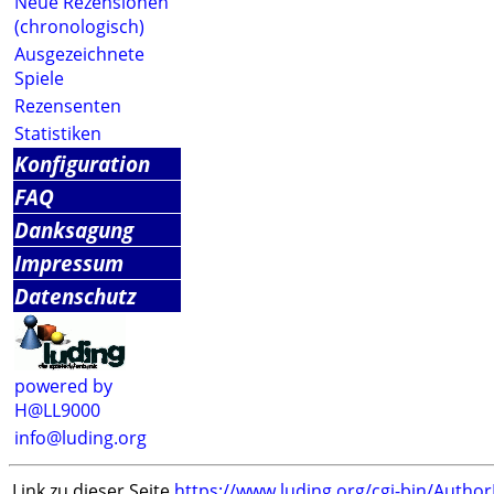
Neue Rezensionen
(chronologisch)
Ausgezeichnete
Spiele
Rezensenten
Statistiken
Konfiguration
FAQ
Danksagung
Impressum
Datenschutz
powered by
H@LL9000
info@luding.org
Link zu dieser Seite
https://www.luding.org/cgi-bin/Autho