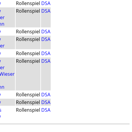
w
Rollenspiel
DSA
w
Rollenspiel
DSA
er
nn
w
Rollenspiel
DSA
w
Rollenspiel
DSA
er
w
Rollenspiel
DSA
w
Rollenspiel
DSA
er
Wieser
nn
w
Rollenspiel
DSA
w
Rollenspiel
DSA
s
Rollenspiel
DSA
w