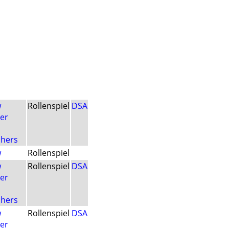
w
Rollenspiel
DSA
er
chers
w
Rollenspiel
w
Rollenspiel
DSA
er
chers
w
Rollenspiel
DSA
er