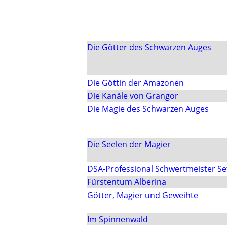
Die Götter des Schwarzen Auges
Die Göttin der Amazonen
Die Kanäle von Grangor
Die Magie des Schwarzen Auges
Die Seelen der Magier
DSA-Professional Schwertmeister Se
Fürstentum Alberina
Götter, Magier und Geweihte
Im Spinnenwald