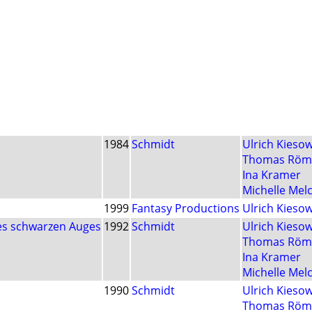
1984
Schmidt
Ulrich Kieso
Thomas Röm
Ina Kramer
Michelle Mel
1999
Fantasy Productions
Ulrich Kieso
des schwarzen Auges
1992
Schmidt
Ulrich Kieso
Thomas Röm
Ina Kramer
Michelle Mel
1990
Schmidt
Ulrich Kieso
Thomas Röm