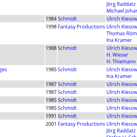
Jörg Raddatz
Michael Joha
1984
Schmidt
Ulrich Kieso
1998
Fantasy Productions
Ulrich Kieso
Thomas Röm
Ina Kramer
1988
Schmidt
Ulrich Kieso
H. Wieser
H. Thiemann
ges
1985
Schmidt
Ulrich Kieso
Ina Kramer
1987
Schmidt
Ulrich Kieso
1987
Schmidt
Ulrich Kieso
1985
Schmidt
Ulrich Kieso
1985
Schmidt
Ulrich Kieso
1991
Schmidt
Ulrich Kieso
2001
Fantasy Productions
Ulrich Kieso
Jörg Raddatz