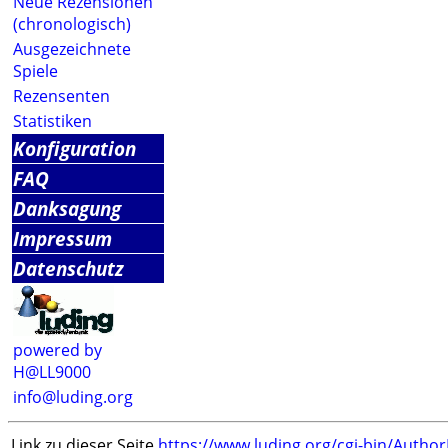
Neue Rezensionen
(chronologisch)
Ausgezeichnete
Spiele
Rezensenten
Statistiken
Konfiguration
FAQ
Danksagung
Impressum
Datenschutz
powered by
H@LL9000
info@luding.org
Link zu dieser Seite
https://www.luding.org/cgi-bin/Autho