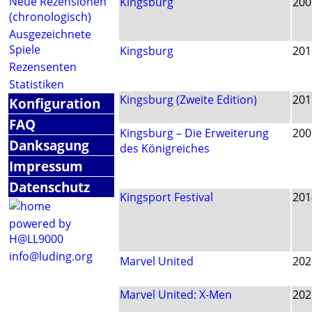
Neue Rezensionen
Kingsburg
200
(chronologisch)
Ausgezeichnete
Spiele
Kingsburg
201
Rezensenten
Statistiken
Kingsburg (Zweite Edition)
201
Konfiguration
FAQ
Kingsburg – Die Erweiterung
200
Danksagung
des Königreiches
Impressum
Datenschutz
Kingsport Festival
201
powered by
H@LL9000
info@luding.org
Marvel United
202
Marvel United: X-Men
202