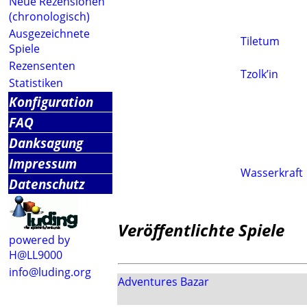
Neue Rezensionen
(chronologisch)
Ausgezeichnete
Tiletum
Spiele
Rezensenten
Tzolk’in
Statistiken
Konfiguration
FAQ
Danksagung
Impressum
Wasserkraft
Datenschutz
Veröffentlichte Spiele
powered by
H@LL9000
info@luding.org
Adventures Bazar