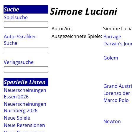
Simone Luciani
Suche
Spielsuche
Autor/in:
Simone Lucia
Ausgezeichnete Spiele:
Autor/Grafiker-
Barrage
Suche
Darwin’s Jou
Golem
Verlagssuche
Spezielle Listen
Grand Austri
Neuerscheinungen
Lorenzo der 
Essen 2026
Marco Polo
Neuerscheinungen
Nürnberg 2026
Neue Spiele
Newton
Neue Rezensionen