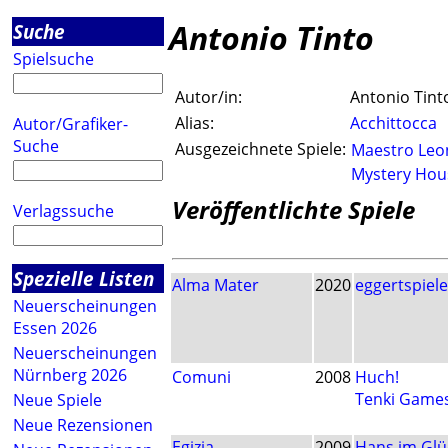
Antonio Tinto
Suche
Spielsuche
Autor/in:
Antonio Tint
Alias:
Acchittocca
Autor/Grafiker-
Suche
Ausgezeichnete Spiele:
Maestro Leo
Mystery Hou
Veröffentlichte Spiele
Verlagssuche
Spezielle Listen
Alma Mater
2020
eggertspiele
Neuerscheinungen
Essen 2026
Neuerscheinungen
Nürnberg 2026
Comuni
2008
Huch!
Tenki Game
Neue Spiele
Neue Rezensionen
Egizia
2009
Hans im Glü