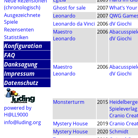
Neue Rezensionen
(chronologisch)
Ghost for sale
2007
What’s You
Ausgezeichnete
Leonardo
2007
QWG Game
Spiele
Leonardo da Vinci
2006
dV Giochi
Rezensenten
Maestro
2006
Abacusspiel
Statistiken
Leonardo
dV Giochi
Konfiguration
FAQ
Danksagung
Maestro
2006
Abacusspiel
Impressum
Leonardo
dV Giochi
Datenschutz
Monsterturm
2015
Heidelberge
powered by
Spieleverlag
H@LL9000
Cranio Crea
info@luding.org
Mystery House
2019
Cranio Crea
Mystery House
2020
Schmidt