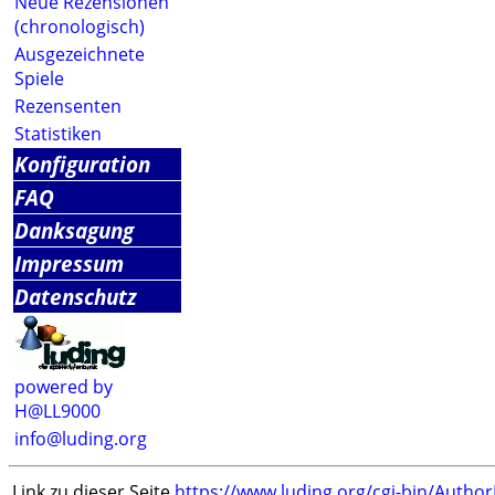
Neue Rezensionen
(chronologisch)
Ausgezeichnete
Spiele
Rezensenten
Statistiken
Konfiguration
FAQ
Danksagung
Impressum
Datenschutz
powered by
H@LL9000
info@luding.org
Link zu dieser Seite
https://www.luding.org/cgi-bin/Autho