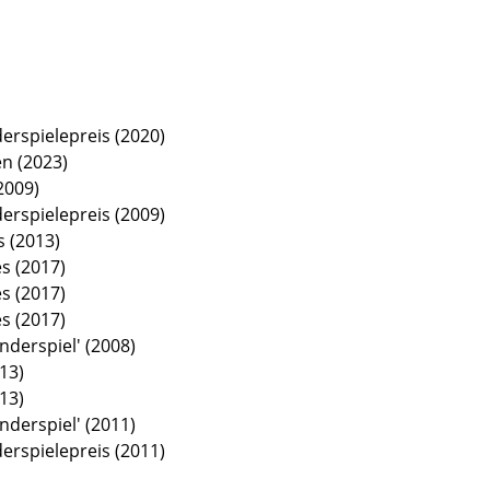
erspielepreis (2020)
en (2023)
(2009)
erspielepreis (2009)
s (2013)
es (2017)
es (2017)
es (2017)
nderspiel' (2008)
13)
13)
nderspiel' (2011)
erspielepreis (2011)