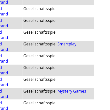
rand
d
Gesellschaftsspiel
rand
d
Gesellschaftsspiel
rand
d
Gesellschaftsspiel
rand
d
Gesellschaftsspiel
Smartplay
rand
d
Gesellschaftsspiel
rand
d
Gesellschaftsspiel
rand
d
Gesellschaftsspiel
rand
d
Gesellschaftsspiel
Mystery Games
rand
d
Gesellschaftsspiel
rand