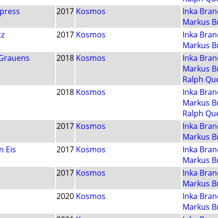
xpress
2017
Kosmos
Inka Bran
Markus B
tz
2017
Kosmos
Inka Bran
Markus B
 Grauens
2018
Kosmos
Inka Bran
Markus B
Ralph Qu
2018
Kosmos
Inka Bran
Markus B
Ralph Qu
2017
Kosmos
Inka Bran
Markus B
n Eis
2017
Kosmos
Inka Bran
Markus B
2017
Kosmos
Inka Bran
Markus B
2020
Kosmos
Inka Bran
Markus B