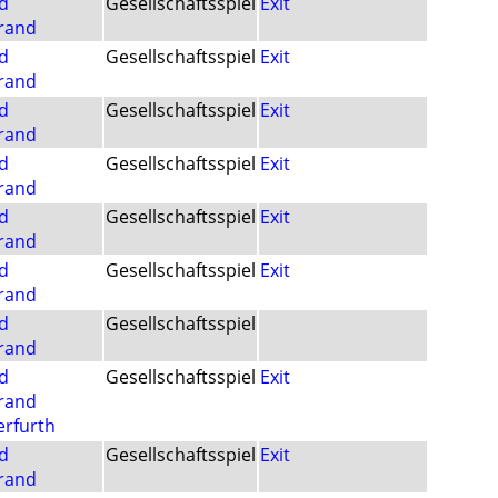
d
Gesellschaftsspiel
Exit
rand
d
Gesellschaftsspiel
Exit
rand
d
Gesellschaftsspiel
Exit
rand
d
Gesellschaftsspiel
Exit
rand
d
Gesellschaftsspiel
Exit
rand
d
Gesellschaftsspiel
Exit
rand
d
Gesellschaftsspiel
rand
d
Gesellschaftsspiel
Exit
rand
erfurth
d
Gesellschaftsspiel
Exit
rand