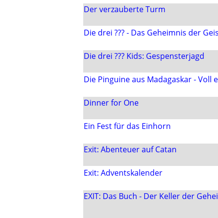
Der verzauberte Turm
Die drei ??? - Das Geheimnis der Geis
Die drei ??? Kids: Gespensterjagd
Die Pinguine aus Madagaskar - Voll 
Dinner for One
Ein Fest für das Einhorn
Exit: Abenteuer auf Catan
Exit: Adventskalender
EXIT: Das Buch - Der Keller der Geh