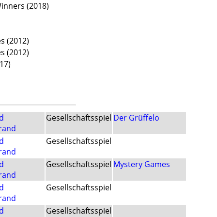
inners (2018)
es (2012)
es (2012)
17)
d
Gesellschaftsspiel
Der Grüffelo
rand
d
Gesellschaftsspiel
rand
d
Gesellschaftsspiel
Mystery Games
rand
d
Gesellschaftsspiel
rand
d
Gesellschaftsspiel