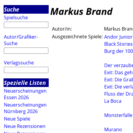
Markus Brand
Suche
Spielsuche
Autor/in:
Markus Bran
Ausgezeichnete Spiele:
Autor/Grafiker-
Andor Junior
Suche
Black Stories
Burg der 100
Verlagssuche
Der verzaub
Exit: Das ge
Exit: Die G
Spezielle Listen
Exit: Die ver
Neuerscheinungen
Fluss der Dr
Essen 2026
La Boca
Neuerscheinungen
Nürnberg 2026
Monsterfalle
Neue Spiele
Neue Rezensionen
Murano