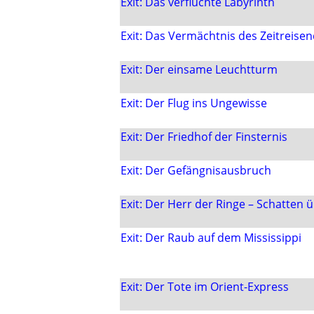
Exit: Das verfluchte Labyrinth
Exit: Das Vermächtnis des Zeitreise
Exit: Der einsame Leuchtturm
Exit: Der Flug ins Ungewisse
Exit: Der Friedhof der Finsternis
Exit: Der Gefängnisausbruch
Exit: Der Herr der Ringe – Schatten 
Exit: Der Raub auf dem Mississippi
Exit: Der Tote im Orient-Express