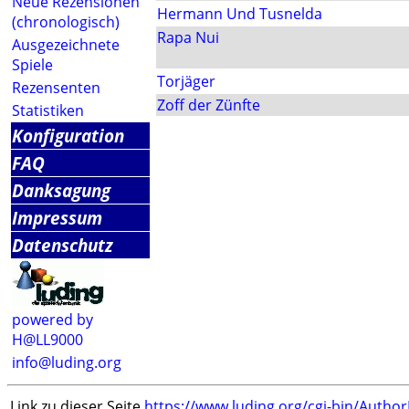
Neue Rezensionen
Hermann Und Tusnelda
(chronologisch)
Rapa Nui
Ausgezeichnete
Spiele
Torjäger
Rezensenten
Zoff der Zünfte
Statistiken
Konfiguration
FAQ
Danksagung
Impressum
Datenschutz
powered by
H@LL9000
info@luding.org
Link zu dieser Seite
https://www.luding.org/cgi-bin/Autho