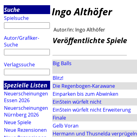
Ingo Althöfer
Suche
Spielsuche
Autor/in:
Ingo Althöfer
Autor/Grafiker-
Veröffentlichte Spiele
Suche
Big Balls
Verlagssuche
Blitz!
Spezielle Listen
Die Regenbogen-Karawane
Neuerscheinungen
Einparken bis zum Abwinken
Essen 2026
EinStein würfelt nicht
Neuerscheinungen
EinStein würfelt nicht Erweiterung
Nürnberg 2026
Finale
Neue Spiele
Gelb Voran
Neue Rezensionen
Hermann und Thusnelda verprügeln