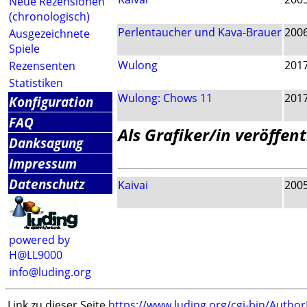
Neue Rezensionen
(chronologisch)
Perlentaucher und Kava-Brauer
200
Ausgezeichnete
Spiele
Wulong
201
Rezensenten
Statistiken
Wulong: Chows 11
201
Konfiguration
FAQ
Als Grafiker/in veröffent
Danksagung
Impressum
Datenschutz
Kaivai
200
powered by
H@LL9000
info@luding.org
Link zu dieser Seite
https://www.luding.org/cgi-bin/Autho