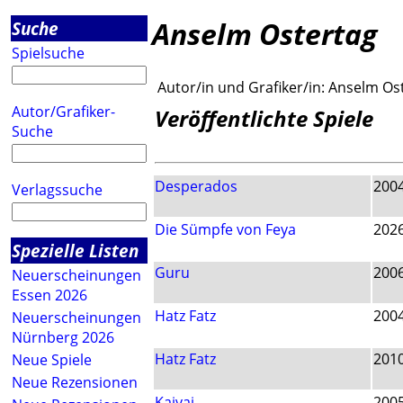
Anselm Ostertag
Suche
Spielsuche
Autor/in und Grafiker/in:
Anselm Os
Autor/Grafiker-
Veröffentlichte Spiele
Suche
Desperados
200
Verlagssuche
Die Sümpfe von Feya
202
Spezielle Listen
Guru
200
Neuerscheinungen
Essen 2026
Hatz Fatz
200
Neuerscheinungen
Nürnberg 2026
Hatz Fatz
201
Neue Spiele
Neue Rezensionen
Kaivai
200