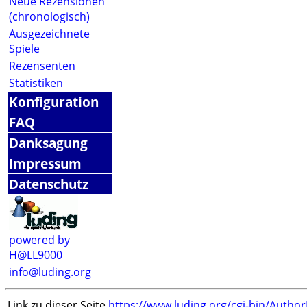
Neue Rezensionen
(chronologisch)
Ausgezeichnete
Spiele
Rezensenten
Statistiken
Konfiguration
FAQ
Danksagung
Impressum
Datenschutz
powered by
H@LL9000
info@luding.org
Link zu dieser Seite
https://www.luding.org/cgi-bin/Autho