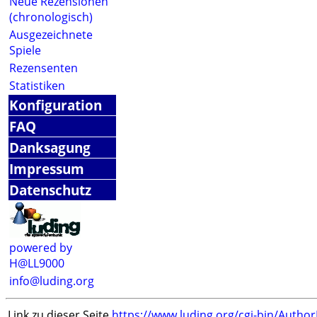
Neue Rezensionen
(chronologisch)
Ausgezeichnete
Spiele
Rezensenten
Statistiken
Konfiguration
FAQ
Danksagung
Impressum
Datenschutz
powered by
H@LL9000
info@luding.org
Link zu dieser Seite
https://www.luding.org/cgi-bin/Autho