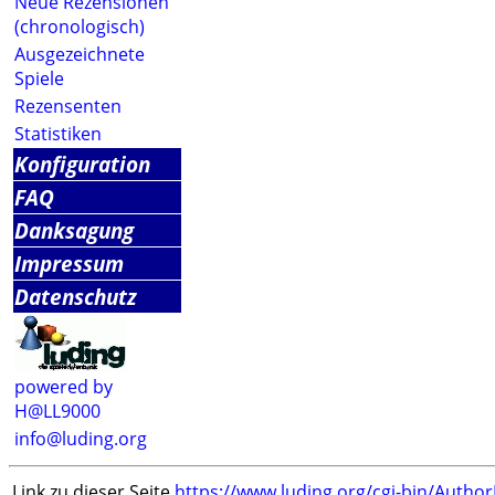
Neue Rezensionen
(chronologisch)
Ausgezeichnete
Spiele
Rezensenten
Statistiken
Konfiguration
FAQ
Danksagung
Impressum
Datenschutz
powered by
H@LL9000
info@luding.org
Link zu dieser Seite
https://www.luding.org/cgi-bin/Autho