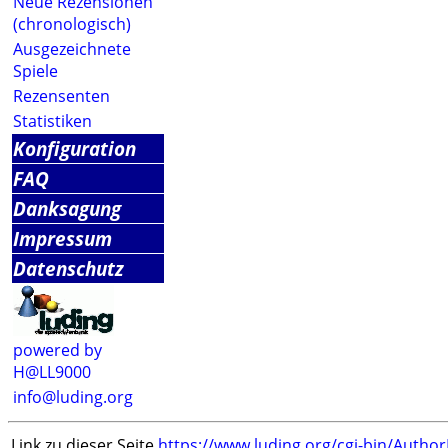
Neue Rezensionen
(chronologisch)
Ausgezeichnete
Spiele
Rezensenten
Statistiken
Konfiguration
FAQ
Danksagung
Impressum
Datenschutz
powered by
H@LL9000
info@luding.org
Link zu dieser Seite
https://www.luding.org/cgi-bin/Autho