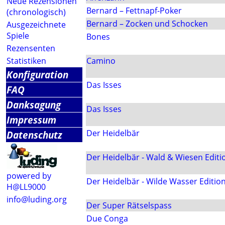
Neue Rezensionen
Bernard – Fettnapf-Poker
(chronologisch)
Bernard – Zocken und Schocken
Ausgezeichnete
Spiele
Bones
Rezensenten
Statistiken
Camino
Konfiguration
Das Isses
FAQ
Danksagung
Das Isses
Impressum
Der Heidelbär
Datenschutz
Der Heidelbär - Wald & Wiesen Editi
powered by
Der Heidelbär - Wilde Wasser Editio
H@LL9000
info@luding.org
Der Super Rätselspass
Due Conga