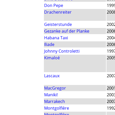
Don Pepe
199
Drachenreiter
200
Geisterstunde
200
Gezanke auf der Planke
200
Habana Taxi
200
Iliade
200
Johnny Controletti
199
Kimaloé
200
Lascaux
200
MacGregor
200
Maniki!
200
Marrakech
200
Montgolfière
199
Montgolfière