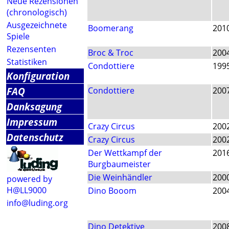
Neue Rezensionen
(chronologisch)
Ausgezeichnete
Boomerang
201
Spiele
Rezensenten
Broc & Troc
200
Statistiken
Condottiere
199
Konfiguration
FAQ
Condottiere
200
Danksagung
Impressum
Crazy Circus
200
Datenschutz
Crazy Circus
200
Der Wettkampf der
201
Burgbaumeister
Die Weinhändler
200
powered by
H@LL9000
Dino Booom
200
info@luding.org
Dino Detektive
200