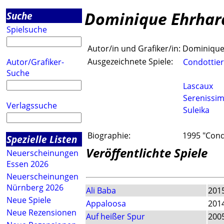
Dominique Ehrhar
Suche
Spielsuche
Autor/in und Grafiker/in:
Dominique
Ausgezeichnete Spiele:
Autor/Grafiker-
Condottie
Suche
Lascaux
Serenissi
Verlagssuche
Suleika
Biographie:
1995 "Cond
Spezielle Listen
Veröffentlichte Spiele
Neuerscheinungen
Essen 2026
Neuerscheinungen
Nürnberg 2026
Ali Baba
201
Neue Spiele
Appaloosa
201
Neue Rezensionen
Auf heißer Spur
200