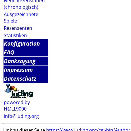
Neue Rezensionen
(chronologisch)
Ausgezeichnete
Spiele
Rezensenten
Statistiken
Konfiguration
FAQ
Danksagung
Impressum
Datenschutz
powered by
H@LL9000
info@luding.org
Link zu dieser Seite
https://www.luding.org/cgi-bin/Autho