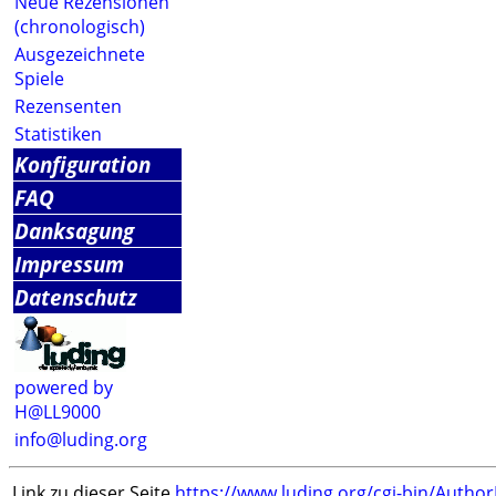
Neue Rezensionen
(chronologisch)
Ausgezeichnete
Spiele
Rezensenten
Statistiken
Konfiguration
FAQ
Danksagung
Impressum
Datenschutz
powered by
H@LL9000
info@luding.org
Link zu dieser Seite
https://www.luding.org/cgi-bin/Autho