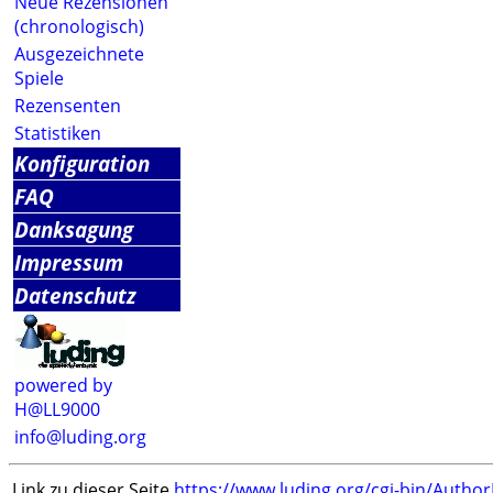
Neue Rezensionen
(chronologisch)
Ausgezeichnete
Spiele
Rezensenten
Statistiken
Konfiguration
FAQ
Danksagung
Impressum
Datenschutz
powered by
H@LL9000
info@luding.org
Link zu dieser Seite
https://www.luding.org/cgi-bin/Autho