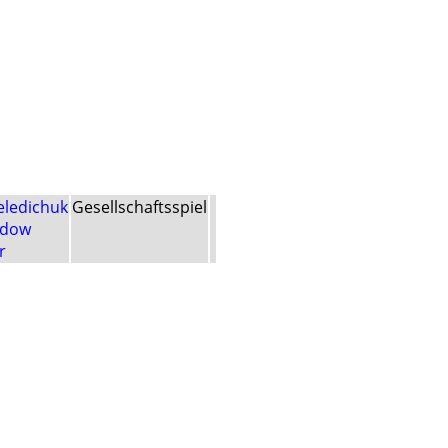
eledichuk
Gesellschaftsspiel
udow
r