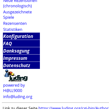
Neue Rezensionen
(chronologisch)
Ausgezeichnete
Spiele
Rezensenten
Statistiken
Konfiguration
FAQ
Danksagung
Impressum
Datenschutz
powered by
H@LL9000
info@luding.org
Link zu dieser Seite
https://www.luding.org/cgi-bin/Autho