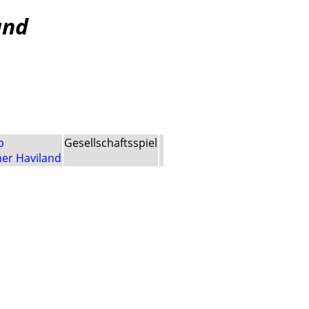
and
p
Gesellschaftsspiel
her Haviland