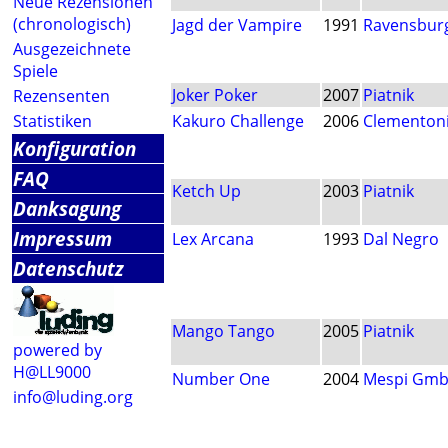
Neue Rezensionen
(chronologisch)
Jagd der Vampire
1991
Ravensbur
Ausgezeichnete
Spiele
Joker Poker
2007
Piatnik
Rezensenten
Statistiken
Kakuro Challenge
2006
Clementon
Konfiguration
FAQ
Ketch Up
2003
Piatnik
Danksagung
Impressum
Lex Arcana
1993
Dal Negro
Datenschutz
Mango Tango
2005
Piatnik
powered by
H@LL9000
Number One
2004
Mespi Gm
info@luding.org