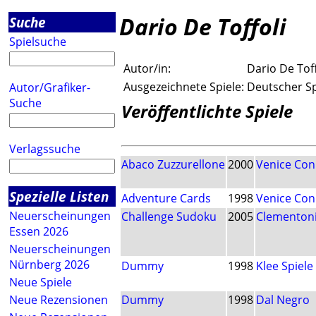
Dario De Toffoli
Suche
Spielsuche
Autor/in:
Dario De Toff
Ausgezeichnete Spiele:
Deutscher Spi
Autor/Grafiker-
Suche
Veröffentlichte Spiele
Verlagssuche
Abaco Zuzzurellone
2000
Venice Con
Spezielle Listen
Adventure Cards
1998
Venice Con
Neuerscheinungen
Challenge Sudoku
2005
Clementon
Essen 2026
Neuerscheinungen
Nürnberg 2026
Dummy
1998
Klee Spiel
Neue Spiele
Neue Rezensionen
Dummy
1998
Dal Negro