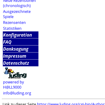
Neue Rezensionen
(chronologisch)
Ausgezeichnete
Spiele
Rezensenten
Statistiken
Konfiguration
FAQ
Danksagung
Impressum
Datenschutz
powered by
H@LL9000
info@luding.org
Link zu dieser Seite
https://www.luding.org/cgi-bin/Autho