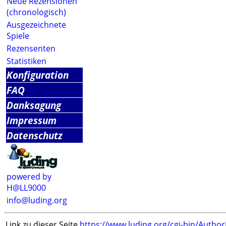
Neue Rezensionen
(chronologisch)
Ausgezeichnete
Spiele
Rezensenten
Statistiken
Konfiguration
FAQ
Danksagung
Impressum
Datenschutz
powered by
H@LL9000
info@luding.org
Link zu dieser Seite
https://www.luding.org/cgi-bin/Autho