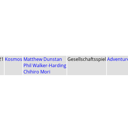
21
Kosmos
Matthew Dunstan
Gesellschaftsspiel
Adventur
Phil Walker-Harding
Chihiro Mori