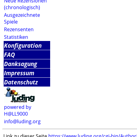
Neue Rezensionen
(chronologisch)
Ausgezeichnete
Spiele
Rezensenten
Statistiken
Konfiguration
FAQ
Danksagung
Impressum
Datenschutz
powered by
H@LL9000
info@luding.org
Link zu dieser Seite
https://www.luding.org/cgi-bin/Autho