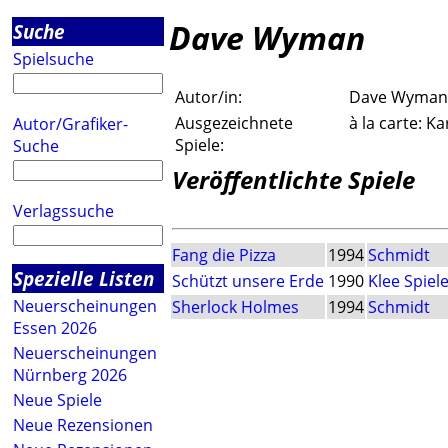
Dave Wyman
Suche
Spielsuche
Autor/in:
Dave Wyman
Ausgezeichnete
à la carte: K
Autor/Grafiker-
Spiele:
Suche
Veröffentlichte Spiele
Verlagssuche
Fang die Pizza
1994
Schmidt
Spezielle Listen
Schützt unsere Erde
1990
Klee Spie
Neuerscheinungen
Sherlock Holmes
1994
Schmidt
Essen 2026
Neuerscheinungen
Nürnberg 2026
Neue Spiele
Neue Rezensionen