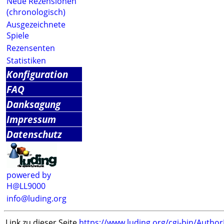
Neue Rezensionen
(chronologisch)
Ausgezeichnete
Spiele
Rezensenten
Statistiken
Konfiguration
FAQ
Danksagung
Impressum
Datenschutz
powered by
H@LL9000
info@luding.org
Link zu dieser Seite
https://www.luding.org/cgi-bin/Autho