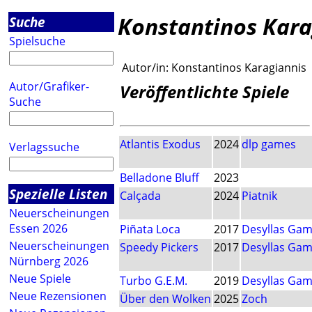
Konstantinos Kara
Suche
Spielsuche
Autor/in:
Konstantinos Karagiannis
Autor/Grafiker-
Veröffentlichte Spiele
Suche
Atlantis Exodus
2024
dlp games
Verlagssuche
Belladone Bluff
2023
Spezielle Listen
Calçada
2024
Piatnik
Neuerscheinungen
Essen 2026
Piñata Loca
2017
Desyllas Ga
Neuerscheinungen
Speedy Pickers
2017
Desyllas Ga
Nürnberg 2026
Neue Spiele
Turbo G.E.M.
2019
Desyllas Ga
Neue Rezensionen
Über den Wolken
2025
Zoch