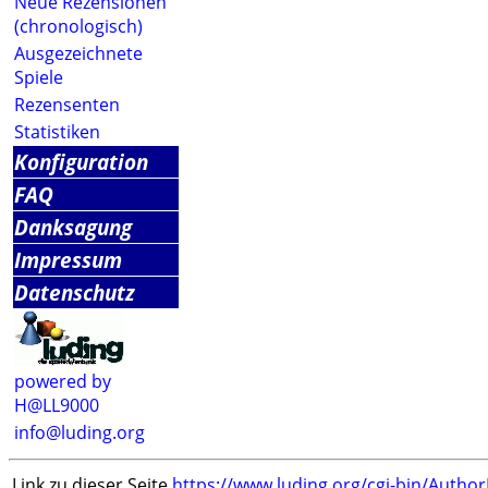
Neue Rezensionen
(chronologisch)
Ausgezeichnete
Spiele
Rezensenten
Statistiken
Konfiguration
FAQ
Danksagung
Impressum
Datenschutz
powered by
H@LL9000
info@luding.org
Link zu dieser Seite
https://www.luding.org/cgi-bin/Autho