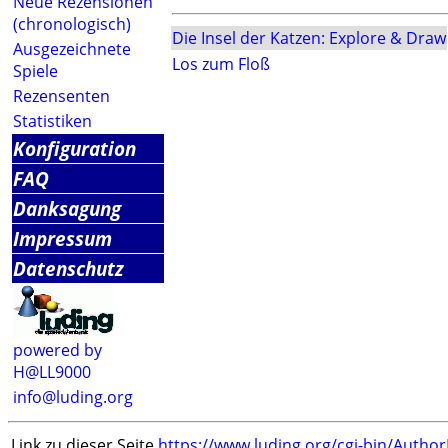
Neue Rezensionen
(chronologisch)
Die Insel der Katzen: Explore & Draw
Ausgezeichnete
Los zum Floß
Spiele
Rezensenten
Statistiken
Konfiguration
FAQ
Danksagung
Impressum
Datenschutz
powered by
H@LL9000
info@luding.org
Link zu dieser Seite
https://www.luding.org/cgi-bin/Autho