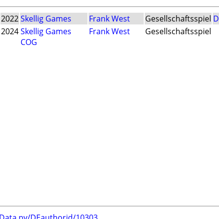
2022
Skellig Games
Frank West
Gesellschaftsspiel
D
2024
Skellig Games
Frank West
Gesellschaftsspiel
COG
rData.py/DEauthorid/10303