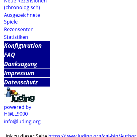
Neue Rezensionen
(chronologisch)
Ausgezeichnete
Spiele
Rezensenten
Statistiken
Konfiguration
FAQ
Danksagung
Impressum
Datenschutz
powered by
H@LL9000
info@luding.org
Link zu dieser Seite
https://www.luding.org/cgi-bin/Autho