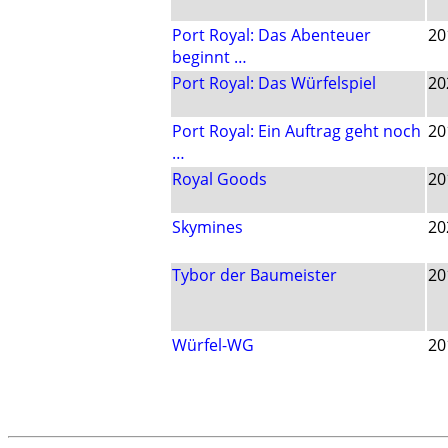
Port Royal: Das Abenteuer
20
beginnt …
Port Royal: Das Würfelspiel
20
Port Royal: Ein Auftrag geht noch
20
…
Royal Goods
20
Skymines
20
Tybor der Baumeister
20
Würfel-WG
20