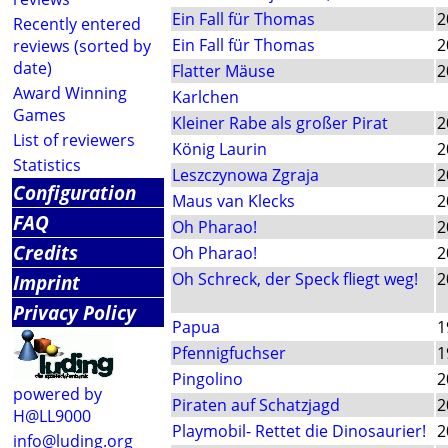
Ein Fall für Thomas
2
Recently entered
Ein Fall für Thomas
2
reviews (sorted by
date)
Flatter Mäuse
2
Award Winning
Karlchen
Games
Kleiner Rabe als großer Pirat
2
List of reviewers
König Laurin
2
Statistics
Leszczynowa Zgraja
2
Configuration
Maus van Klecks
2
FAQ
Oh Pharao!
2
Credits
Oh Pharao!
2
Oh Schreck, der Speck fliegt weg!
2
Imprint
Privacy Policy
Papua
1
Pfennigfuchser
1
Pingolino
2
powered by
Piraten auf Schatzjagd
2
H@LL9000
Playmobil- Rettet die Dinosaurier!
2
info@luding.org