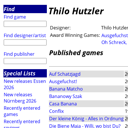
Thilo Hutzler
Find
Find game
Designer:
Thilo Hutzle
Award Winning Games:
Find designer/artist
Ausgefuchst
Oh Schreck, 
Published games
Find publisher
Special Lists
Auf Schatzjagd
2
New releases Essen
Ausgefuchst!
2
2026
Banana Matcho
2
New releases
Bananowy Szak
2
Nürnberg 2026
Casa Banana
2
Recently entered
Conflix
1
games
Der kleine König - Alles in Ordnung
2
Recently entered
Die Biene Maja - Willi, wo bist Du?
2
reviews