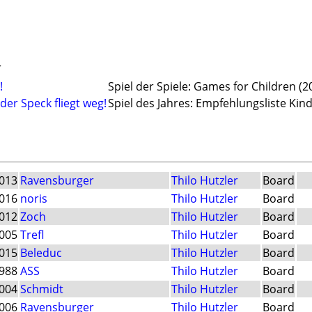
r
!
Spiel der Spiele: Games for Children (2
der Speck fliegt weg!
Spiel des Jahres: Empfehlungsliste Kin
013
Ravensburger
Thilo Hutzler
Board
016
noris
Thilo Hutzler
Board
012
Zoch
Thilo Hutzler
Board
005
Trefl
Thilo Hutzler
Board
015
Beleduc
Thilo Hutzler
Board
988
ASS
Thilo Hutzler
Board
004
Schmidt
Thilo Hutzler
Board
006
Ravensburger
Thilo Hutzler
Board