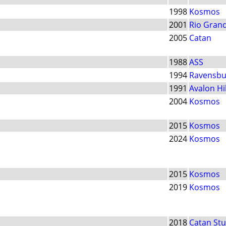
1998
Kosmos
2001
Rio Gran
2005
Catan
1988
ASS
1994
Ravensbu
1991
Avalon Hil
2004
Kosmos
2015
Kosmos
2024
Kosmos
2015
Kosmos
2019
Kosmos
2018
Catan Stu