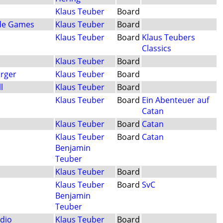
Klaus Teuber
Board
de Games
Klaus Teuber
Board
Klaus Teuber
Board
Klaus Teubers
Classics
Klaus Teuber
Board
rger
Klaus Teuber
Board
l
Klaus Teuber
Board
Klaus Teuber
Board
Ein Abenteuer auf
Catan
Klaus Teuber
Board
Catan
Klaus Teuber
Board
Catan
Benjamin
Teuber
Klaus Teuber
Board
Klaus Teuber
Board
SvC
Benjamin
Teuber
dio
Klaus Teuber
Board