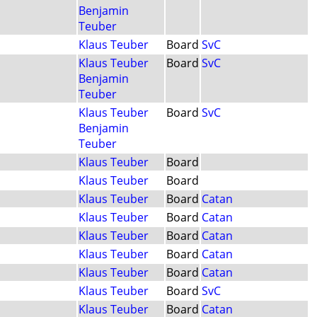
Benjamin
Teuber
Klaus Teuber
Board
SvC
Klaus Teuber
Board
SvC
Benjamin
Teuber
Klaus Teuber
Board
SvC
Benjamin
Teuber
Klaus Teuber
Board
Klaus Teuber
Board
Klaus Teuber
Board
Catan
Klaus Teuber
Board
Catan
Klaus Teuber
Board
Catan
Klaus Teuber
Board
Catan
Klaus Teuber
Board
Catan
Klaus Teuber
Board
SvC
Klaus Teuber
Board
Catan