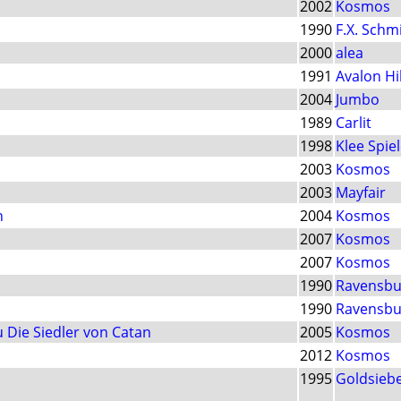
2002
Kosmos
1990
F.X. Schm
2000
alea
1991
Avalon Hil
2004
Jumbo
1989
Carlit
1998
Klee Spi
2003
Kosmos
2003
Mayfair
n
2004
Kosmos
2007
Kosmos
2007
Kosmos
1990
Ravensbu
1990
Ravensbu
u Die Siedler von Catan
2005
Kosmos
2012
Kosmos
1995
Goldsieb