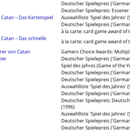
Deutscher Spielepreis ('German
Deutscher Spielepreis: Essener
n Catan – Das Kartenspiel
Auswahlliste 'Spiel des Jahres' 
Deutscher Spielepreis ('German
à la carte: card game award of 
n Catan – Das schnelle
à la carte: card game award of 
rer von Catan
Gamers Choice Awards: Multipl
ber
Deutscher Spielepreis ('German
Spiel des Jahres (Game of the Y
Deutscher Spielepreis ('German
Deutscher Spielepreis ('German
Auswahlliste 'Spiel des Jahres' 
Deutscher Spielepreis ('German
Deutscher Spielepreis: Deutsch
(1996)
Auswahlliste 'Spiel des Jahres' 
Deutscher Spielepreis ('German
Deutscher Spielepreis ('German