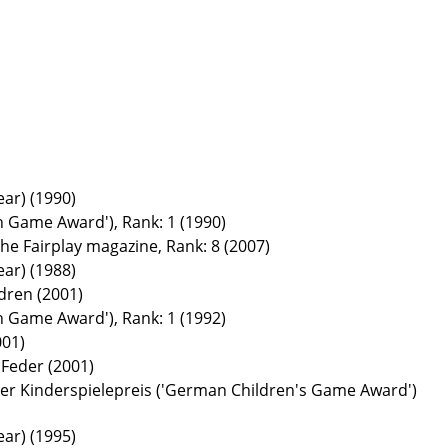
ear) (1990)
 Game Award'), Rank: 1 (1990)
the Fairplay magazine, Rank: 8 (2007)
ear) (1988)
ldren (2001)
 Game Award'), Rank: 1 (1992)
001)
 Feder (2001)
er Kinderspielepreis ('German Children's Game Award')
ear) (1995)