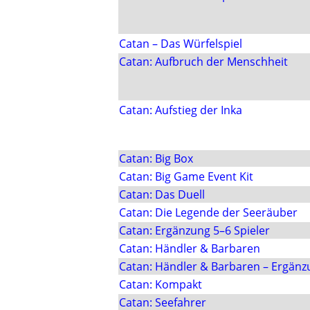
Catan – Das Würfelspiel
Catan: Aufbruch der Menschheit
Catan: Aufstieg der Inka
Catan: Big Box
Catan: Big Game Event Kit
Catan: Das Duell
Catan: Die Legende der Seeräuber
Catan: Ergänzung 5–6 Spieler
Catan: Händler & Barbaren
Catan: Händler & Barbaren – Ergänzu
Catan: Kompakt
Catan: Seefahrer