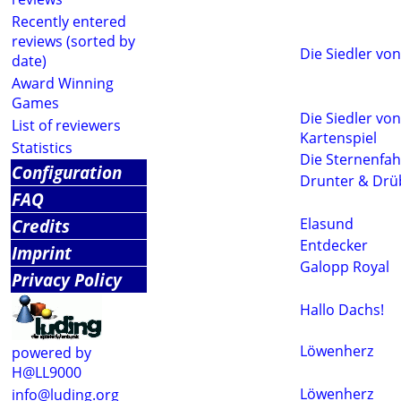
Recently entered
reviews (sorted by
Die Siedler vo
date)
Award Winning
Games
Die Siedler vo
List of reviewers
Kartenspiel
Statistics
Die Sternenfah
Configuration
Drunter & Drü
FAQ
Credits
Elasund
Entdecker
Imprint
Galopp Royal
Privacy Policy
Hallo Dachs!
Löwenherz
powered by
H@LL9000
Löwenherz
info@luding.org