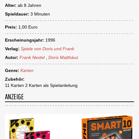
Alter:
ab
8 Jahren
Spieldauer:
3 Minuten
Preis:
1,00 Euro
Erscheinungsjahr:
1996
Verlag:
Spiele von Doris und Frank
Autor:
Frank Nestel
,
Doris Matthäus
Genre:
Karten
Zubehör:
11 Karten 2 Karten als Spielanleitung
ANZEIGE