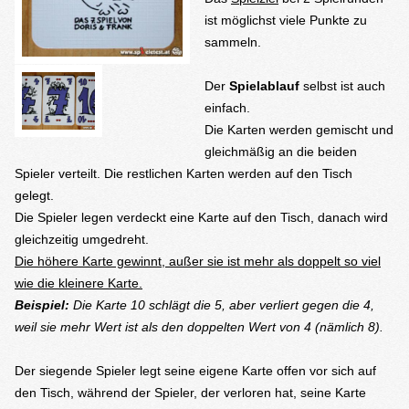
ist möglichst viele Punkte zu
sammeln.
Der
Spielablauf
selbst ist auch
einfach.
Die Karten werden gemischt und
gleichmäßig an die beiden
Spieler verteilt. Die restlichen Karten werden auf den Tisch
gelegt.
Die Spieler legen verdeckt eine Karte auf den Tisch, danach wird
gleichzeitig umgedreht.
Die höhere Karte gewinnt, außer sie ist mehr als doppelt so viel
wie die kleinere Karte.
Beispiel:
Die Karte 10 schlägt die 5, aber verliert gegen die 4,
weil sie mehr Wert ist als den doppelten Wert von 4 (nämlich 8).
Der siegende Spieler legt seine eigene Karte offen vor sich auf
den Tisch, während der Spieler, der verloren hat, seine Karte