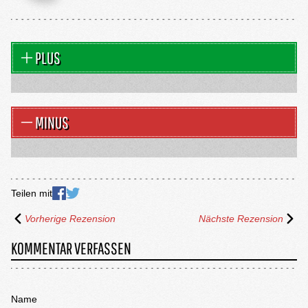
PLUS
MINUS
Teilen mit
Vorherige Rezension
Nächste Rezension
KOMMENTAR VERFASSEN
Name