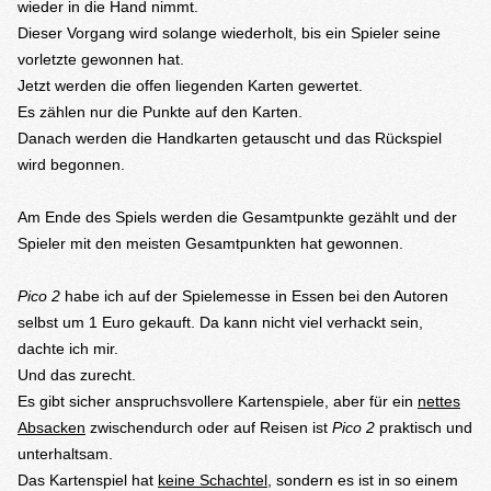
wieder in die Hand nimmt.
Dieser Vorgang wird solange wiederholt, bis ein Spieler seine
vorletzte gewonnen hat.
Jetzt werden die offen liegenden Karten gewertet.
Es zählen nur die Punkte auf den Karten.
Danach werden die Handkarten getauscht und das Rückspiel
wird begonnen.
Am Ende des Spiels werden die Gesamtpunkte gezählt und der
Spieler mit den meisten Gesamtpunkten hat gewonnen.
Pico 2
habe ich auf der Spielemesse in Essen bei den Autoren
selbst um 1 Euro gekauft. Da kann nicht viel verhackt sein,
dachte ich mir.
Und das zurecht.
Es gibt sicher anspruchsvollere Kartenspiele, aber für ein
nettes
Absacken
zwischendurch oder auf Reisen ist
Pico 2
praktisch und
unterhaltsam.
Das Kartenspiel hat
keine Schachtel,
sondern es ist in so einem