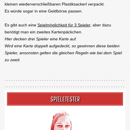
kleinen wiederverschließbaren Plastiksackerl verpackt.
Es würde sogar in eine Geldbörse passen.
Es gibt auch eine
Spielmöglichkeit für 3 Spieler,
aber dazu
benötigt man ein zweites Kartenpäckchen.
Hier decken drei Spieler eine Karte auf.
Wird eine Karte doppelt aufgedeckt, so gewinnen diese beiden
Spieler, ansonsten gelten die gleichen Regeln wie bei dem Spiel
zu zweit.
SPIELETESTER