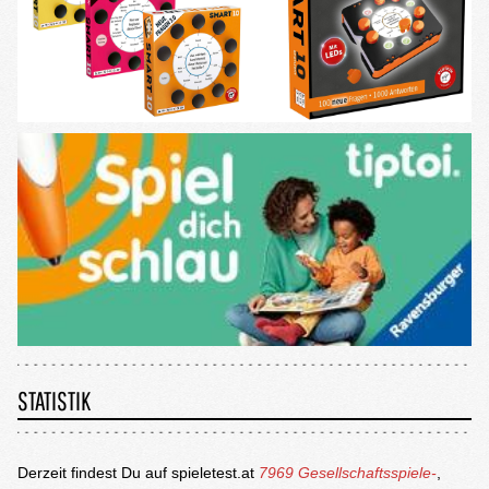
STATISTIK
Derzeit findest Du auf spieletest.at
7969 Gesellschaftsspiele-
,