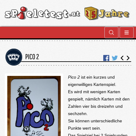
PICO 2
Pico 2
ist ein kurzes und
eigenwilliges Kartenspiel.
Es wird mit wenigen Karten
gespielt, nämlich Karten mit den
Zahlen vier bis dreizehn und
sechzehn.
Sie können unterschiedliche
Punkte wert sein.
Das
Spielziel
bei 2 Spielrunden