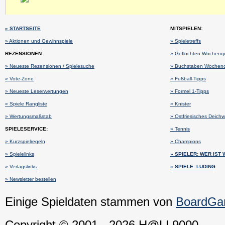
» STARTSEITE
MITSPIELEN:
» Aktionen und Gewinnspiele
» Spieletreffs
REZENSIONEN:
» Geflochten Wochenq
» Neueste Rezensionen / Spielesuche
» Buchstaben Wochenq
» Vote-Zone
» Fußball-Tipps
» Neueste Leserwertungen
» Formel 1-Tipps
» Spiele Rangliste
» Knister
» Wertungsmaßstab
» Ostfriesisches Deich
SPIELESERVICE:
» Tennis
» Kurzspielregeln
» Champions
» Spielelinks
» SPIELER: WER IST
» Verlagslinks
» SPIELE: LUDING
» Newsletter bestellen
Einige Spieldaten stammen von
BoardG
Copyright © 2001 - 2026 H@LL9000