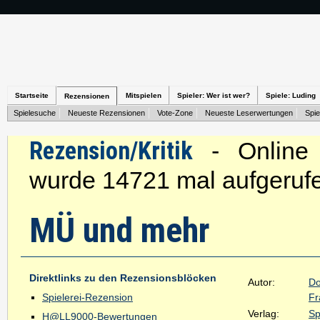
Startseite
Mitspielen
Spieler: Wer ist wer?
Spiele: Luding
Rezensionen
Spielesuche
Neueste Rezensionen
Vote-Zone
Neueste Leserwertungen
Spie
Rezension/Kritik
- Online s
wurde 14721 mal aufgeruf
MÜ und mehr
Direktlinks zu den Rezensionsblöcken
Autor:
Do
Spielerei-Rezension
Fr
Verlag:
Sp
H@LL9000-Bewertungen