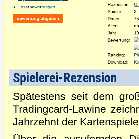
Rezension:
Ol
Leserbewertungen
Spieler:
3 
Bewertung abgeben
Dauer:
75
Alter:
ab
Jahr:
19
Bewertung:
Ranking:
Pl
Download:
Ku
Spielerei-Rezension
Spätestens seit dem gro
Tradingcard-Lawine zeic
Jahrzehnt der Kartenspiel
Über die ausufernden D