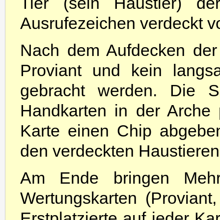
Tier (sein Haustier) 
Ausrufezeichen verdeckt vo
Nach dem Aufdecken der 
Proviant und kein langs
gebracht werden. Die Sp
Handkarten in der Arche 
Karte einen Chip abgebe
den verdeckten Haustieren
Am Ende bringen Mehrh
Wertungskarten (Proviant
Erstplatzierte auf jeder Ka