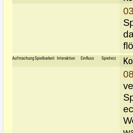
03
Sp
da
fl
Ko
Aufmachung
Spielbarkeit
Interaktion
Einfluss
Spielreiz
08
ve
Sp
ec
We
wa