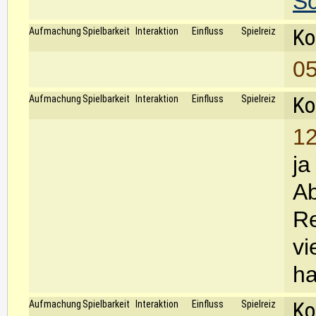
Sc
Ko
Aufmachung
Spielbarkeit
Interaktion
Einfluss
Spielreiz
05
Ko
Aufmachung
Spielbarkeit
Interaktion
Einfluss
Spielreiz
12
ja
Ab
Re
vi
ha
Ko
Aufmachung
Spielbarkeit
Interaktion
Einfluss
Spielreiz