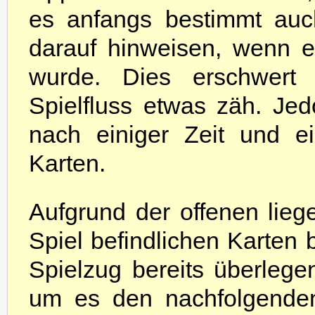
es anfangs bestimmt auch
darauf hinweisen, wenn ei
wurde. Dies erschwert
Spielfluss etwas zäh. Jed
nach einiger Zeit und ei
Karten.
Aufgrund der offenen liege
Spiel befindlichen Karten
Spielzug bereits überlege
um es den nachfolgenden