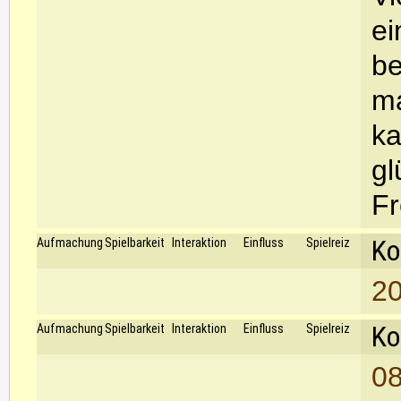
ei
be
ma
ka
gl
Fr
Ko
Aufmachung
Spielbarkeit
Interaktion
Einfluss
Spielreiz
20
Ko
Aufmachung
Spielbarkeit
Interaktion
Einfluss
Spielreiz
08