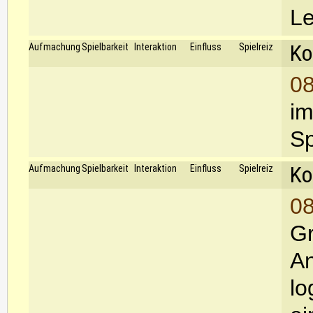
Le
Ko
Aufmachung
Spielbarkeit
Interaktion
Einfluss
Spielreiz
08
im
Sp
Ko
Aufmachung
Spielbarkeit
Interaktion
Einfluss
Spielreiz
08
Gr
An
lo