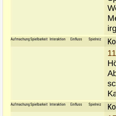
We
Me
ir
Ko
Aufmachung
Spielbarkeit
Interaktion
Einfluss
Spielreiz
11
Hö
Ab
sc
Ka
Ko
Aufmachung
Spielbarkeit
Interaktion
Einfluss
Spielreiz