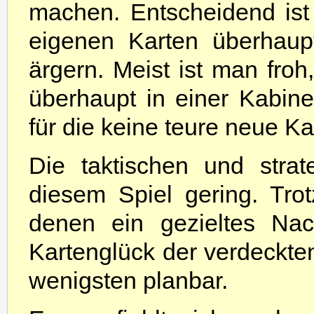
machen. Entscheidend ist
eigenen Karten überhaupt
ärgern. Meist ist man froh
überhaupt in einer Kabin
für die keine teure neue K
Die taktischen und strat
diesem Spiel gering. Trot
denen ein gezieltes Nac
Kartenglück der verdeckten
wenigsten planbar.