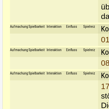
üb
da
Ko
Aufmachung
Spielbarkeit
Interaktion
Einfluss
Spielreiz
01
Ko
Aufmachung
Spielbarkeit
Interaktion
Einfluss
Spielreiz
08
Ko
Aufmachung
Spielbarkeit
Interaktion
Einfluss
Spielreiz
17
st
Di