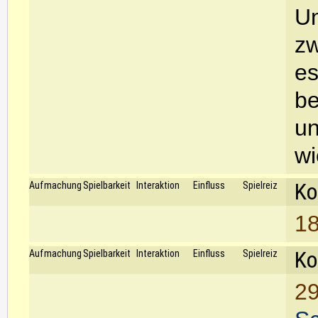
Un
zw
es
be
un
wi
Ko
Aufmachung
Spielbarkeit
Interaktion
Einfluss
Spielreiz
18
Ko
Aufmachung
Spielbarkeit
Interaktion
Einfluss
Spielreiz
29