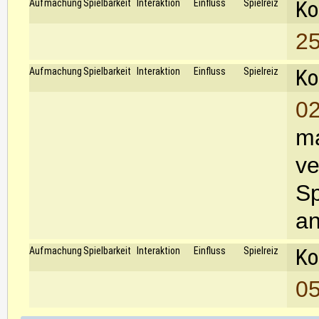
Ko
Aufmachung
Spielbarkeit
Interaktion
Einfluss
Spielreiz
25
Ko
Aufmachung
Spielbarkeit
Interaktion
Einfluss
Spielreiz
02
ma
ve
Sp
an
Ko
Aufmachung
Spielbarkeit
Interaktion
Einfluss
Spielreiz
05