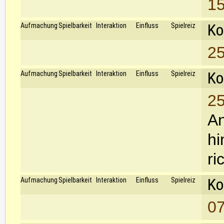
15
Ko
Aufmachung
Spielbarkeit
Interaktion
Einfluss
Spielreiz
25
Ko
Aufmachung
Spielbarkeit
Interaktion
Einfluss
Spielreiz
25
An
hi
ri
Ko
Aufmachung
Spielbarkeit
Interaktion
Einfluss
Spielreiz
07