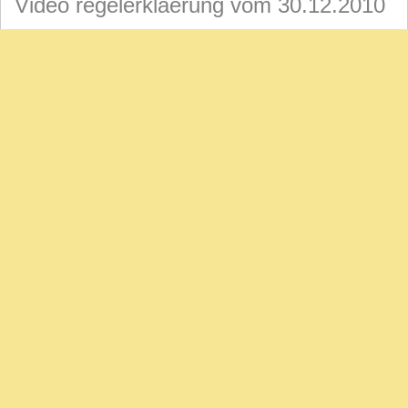
Video regelerklaerung vom 30.12.2010
Video: SPIEL 2010: Kleine Froschmusik (Edition
Siebenschläfer)