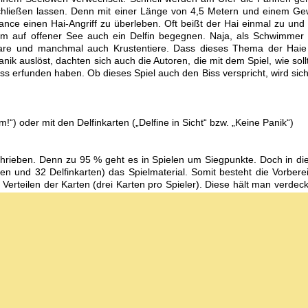
chließen lassen. Denn mit einer Länge von 4,5 Metern und einem Ge
e einen Hai-Angriff zu überleben. Oft beißt der Hai einmal zu und 
nem auf offener See auch ein Delfin begegnen. Naja, als Schwimmer
mare und manchmal auch Krustentiere. Dass dieses Thema der Hai
anik auslöst, dachten sich auch die Autoren, die mit dem Spiel, wie soll
iss erfunden haben. Ob dieses Spiel auch den Biss verspricht, wird sic
!“) oder mit den Delfinkarten („Delfine in Sicht“ bzw. „Keine Panik“)
schrieben. Denn zu 95 % geht es in Spielen um Siegpunkte. Doch in d
ten und 32 Delfinkarten) das Spielmaterial. Somit besteht die Vorbere
rteilen der Karten (drei Karten pro Spieler). Diese hält man verdeck
 Nachziehstapel.
te vor sich aus (immer verdeckt) und zieht eine Karte nach.
Ab der zw
 davon muss man
. Logischerweise