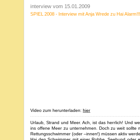
interview vom 15.01.2009
SPIEL 2008 - Interview mit Anja Wrede zu Hai Alarm!!
Video zum herunterladen:
hier
Urlaub, Strand und Meer. Ach, ist das herrlich! Und w
ins offene Meer zu unternehmen. Doch zu weit sollte 
Rettungsschwimmer (oder –innen!) müssen aktiv werde
Hai den Schwimmer mit einer Robbe, Seehund oder ei