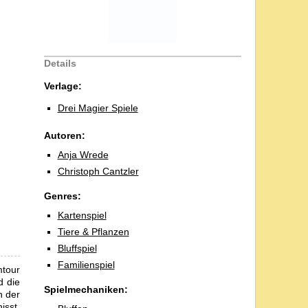
Details
Verlage:
Drei Magier Spiele
Autoren:
Anja Wrede
Christoph Cantzler
Genres:
Kartenspiel
Tiere & Pflanzen
Bluffspiel
Familienspiel
mtour
d die
Spielmechaniken:
n der
isst,