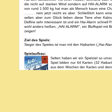
die nicht auf starken Wind sondern auf HAI-ALARM s
von rund 1.500 kg hat man als Mensch kaum eine Chanc
……… nein jetzt reicht es aber. Schließlich kann ei
selten aber zum Glück lieben diese Tiere eher Kal
Delfine sehr interessant ist und ein Hai-Alarm schnell P
wohl anders heißen, „HAI-ALARM!“, ein Bluffspiel mit B
zeigen!
Ziel des Spiels:
Sieger des Spieles ist man mit den Haikarten („Hai-Alarm
Spielaufbau:
Selten haben wir ein Spielziel so um
Spiel bilden nur 64 Karten (32 Haikar
aus dem Mischen der Karten und dem Ve
der Hand. Die Restlichen bilden einen
Spielablauf:
Im Uhrzeigersinn spielt jeder eine Kar
Runde hat man drei Aktionen zur Auswahl. Für eine
sich entscheiden!
1. Karte verdeckt spielen
Lege eine Karte (von der Hand) verdeckt vor dich ab