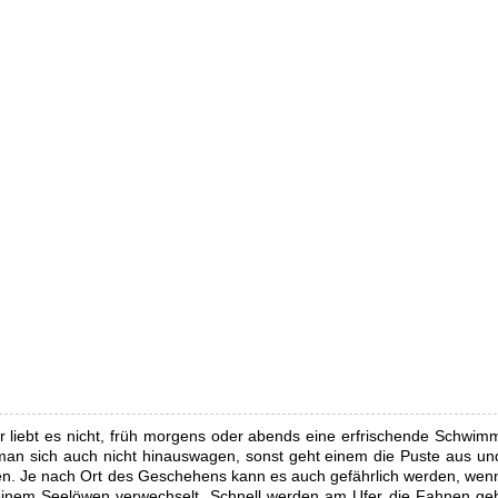
!
er liebt es nicht, früh morgens oder abends eine erfrischende Schwim
man sich auch nicht hinauswagen, sonst geht einem die Puste aus un
n. Je nach Ort des Geschehens kann es auch gefährlich werden, wen
nem Seelöwen verwechselt. Schnell werden am Ufer die Fahnen geh