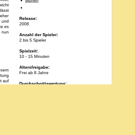
Bluffen
wicht
lässt
 eher
Release:
e und
2008
te es
h nun
Anzahl der Spieler:
2 bis 5 Spieler
Spielzeit:
10 - 15 Minuten
Altersfreigabe:
iesem
Frei ab 8 Jahre
itung
t auf
Durchschnittswertung:
3
10
1
/
bei
Bewertungen
eiten