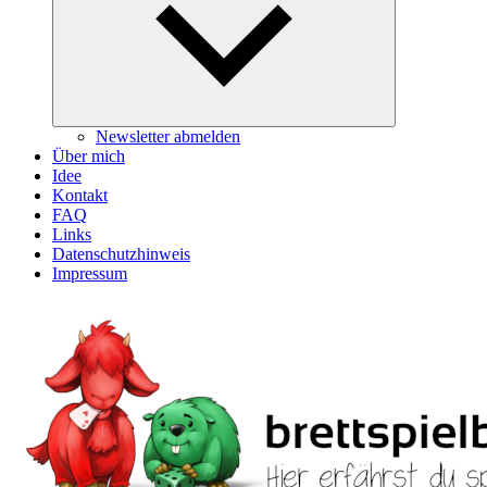
Newsletter abmelden
Über mich
Idee
Kontakt
FAQ
Links
Datenschutzhinweis
Impressum
Zum
Inhalt
springen