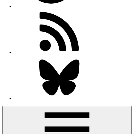
RSS-
Feed
Bluesky