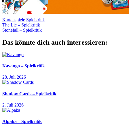
Kartenspiele
Spielkritik
Beitragsnavigation
Vorheriger
Heidelbär
The Lie – Spielkritik
Beitrag:
Nächster
Games
Stonefall – Spielkritik
Matthäus
Stichspiel
Teamspiel
Tiere
Beitrag:
Das könnte dich auch interessieren:
Kavango – Spielkritik
28. Juli 2026
Shadow Cards – Spielkritik
2. Juli 2026
Alpaka – Spielkritik