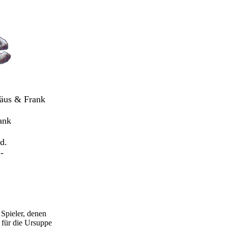
häus & Frank
ank
d.
-
 Spieler, denen
 für die Ursuppe