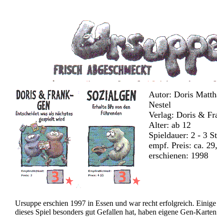
Autor: Doris Matt
Nestel
Verlag: Doris & Fr
Alter: ab 12
Spieldauer: 2 - 3 St
empf. Preis: ca. 29,
erschienen: 1998
Ursuppe erschien 1997 in Essen und war recht erfolgreich. Einige
dieses Spiel besonders gut Gefallen hat, haben eigene Gen-Karten