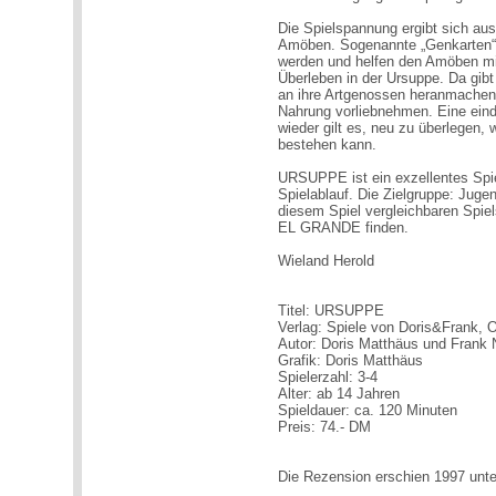
Die Spielspannung ergibt sich au
Amöben. Sogenannte „Genkarten“ 
werden und helfen den Amöben mit
Überleben in der Ursuppe. Da gibt
an ihre Artgenossen heranmachen
Nahrung vorliebnehmen. Eine eind
wieder gilt es, neu zu überlegen,
bestehen kann.
URSUPPE ist ein exzellentes Spi
Spielablauf. Die Zielgruppe: Jug
diesem Spiel vergleichbaren Sp
EL GRANDE finden.
Wieland Herold
Titel: URSUPPE
Verlag: Spiele von Doris&Frank,
Autor: Doris Matthäus und Frank 
Grafik: Doris Matthäus
Spielerzahl: 3-4
Alter: ab 14 Jahren
Spieldauer: ca. 120 Minuten
Preis: 74.- DM
Die Rezension erschien 1997 unte