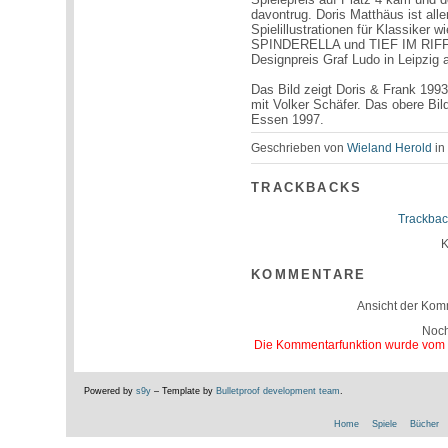
davontrug. Doris Matthäus ist all
Spielillustrationen für Klass
SPINDERELLA und TIEF IM RIFF. F
Designpreis Graf Ludo in Leipzig 
Das Bild zeigt Doris & Frank 199
mit Volker Schäfer. Das obere Bil
Essen 1997.
Geschrieben von
Wieland Herold
i
TRACKBACKS
Trackbac
K
KOMMENTARE
Ansicht der Kom
Noc
Die Kommentarfunktion wurde vom Be
Powered by
s9y
– Template by
Bulletproof development team
.
Home
Spiele
Bücher