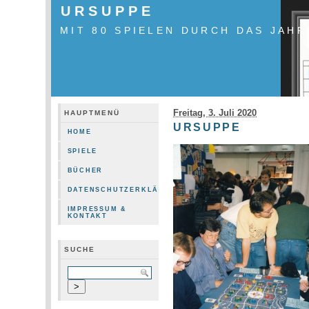
URSUPPE
MIT 80 SPIELEN DURCH DAS JAHR
Freitag, 3. Juli 2020
HAUPTMENÜ
URSUPPE
HOME
SPIELE
BÜCHER
DATENSCHUTZERKLÄRUNG
IMPRESSUM &
KONTAKT
SUCHE